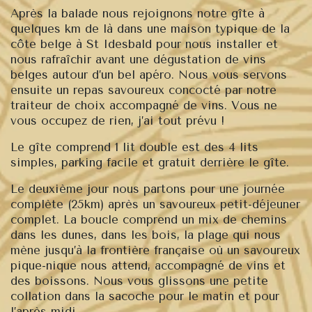
Après la balade nous rejoignons notre gîte à
quelques km de là dans une maison typique de la
côte belge à St Idesbald pour nous installer et
nous rafraîchir avant une dégustation de vins
belges autour d’un bel apéro. Nous vous servons
ensuite un repas savoureux concocté par notre
traiteur de choix accompagné de vins. Vous ne
vous occupez de rien, j’ai tout prévu !
Le gîte comprend 1 lit double est des 4 lits
simples, parking facile et gratuit derrière le gîte.
Le deuxième jour
nous partons pour une journée
complète (25km) après un savoureux petit-déjeuner
complet. La boucle comprend un mix de chemins
dans les dunes, dans les bois, la plage qui nous
mène jusqu’à la frontière française où un savoureux
pique-nique nous attend, accompagné de vins et
des boissons. Nous vous glissons une petite
collation dans la sacoche pour le matin et pour
l’après-midi.