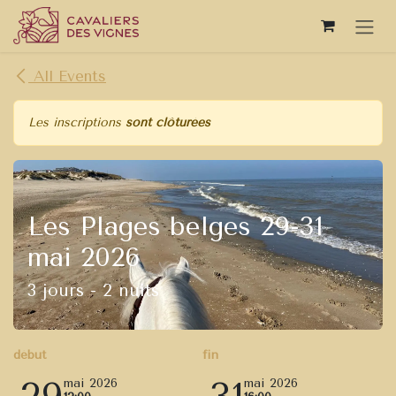
Se rendre au contenu
All Events
Les inscriptions
sont clôturées
Les Plages belges 29-31
mai 2026
3 jours - 2 nuits
début
fin
mai 2026
mai 2026