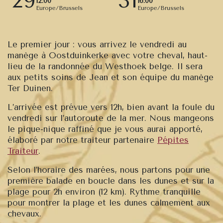
29
31
12:00
16:00
Europe/Brussels
Europe/Brussels
Le premier jour
: vous arrivez le vendredi au
manège à Oostduinkerke avec votre cheval, haut-
lieu de la randonnée du Westhoek belge. Il sera
aux petits soins de Jean et son équipe du manège
Ter Duinen.
L’arrivée est prévue vers 12h, bien avant la foule du
vendredi sur l’autoroute de la mer. Nous mangeons
le pique-nique raffiné que je vous aurai apporté,
élaboré par notre traiteur partenaire
Pépites
Traiteur
.
Selon l’horaire des marées, nous partons pour une
première balade en boucle dans les dunes et sur la
plage pour 2h environ (12 km). Rythme tranquille
pour montrer la plage et les dunes calmement aux
chevaux.